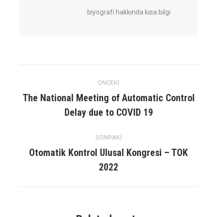
biyografi hakkında kısa bilgi
Mesaj
ÖNCEKI
navigasyon
The National Meeting of Automatic Control
Önceki
Delay due to COVID 19
yazı:
SONRAKI
Otomatik Kontrol Ulusal Kongresi – TOK
Sonraki
2022
gönderi: