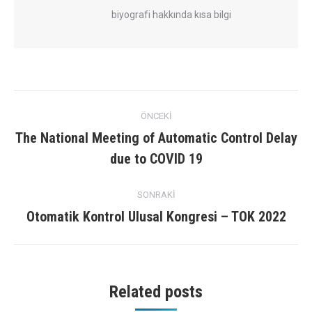
biyografi hakkında kısa bilgi
Mesaj
ÖNCEKI
navigasyon
The National Meeting of Automatic Control Delay
Önceki
due to COVID 19
yazı:
SONRAKI
Otomatik Kontrol Ulusal Kongresi – TOK 2022
Sonraki
gönderi:
Related posts