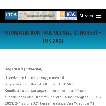
İstanbul Teknik Üniversitesi Kontrol ve Otomasyon Müh. Bölümü
Arama
Arama:
OTOMATIK KONTROL ULUSAL KONGRESI –
TOK 2021
Buradasınız:
Değerli Araştırmacılar,
Ülkemizin en kıdemli ve saygın meslekî
oluşumlarından
Otomatik Kontrol Türk Millî
Komitesi
tarafından organize edilen ve bu yıl 22’ncisi
düzenlenecek olan
Otomatik Kontrol Ulusal Kongresi – TOK
2021
,
2-4 Eylül 2021
tarihleri arasında
Van Yüzüncü Yıl