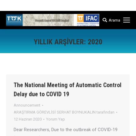
İstanbul Teknik Üniversitesi Kontrol ve Otomasyon Müh. Bölümü
Arama
Arama:
YILLIK ARŞIVLER:
2020
Buradasınız:
The National Meeting of Automatic Control
Delay due to COVID 19
Announcement
ARAŞTIRMA GÖREVLİSİ SERHAT BOYNUKALIN
tarafından
12 Haziran 2020
Yorum Yap
Dear Researchers, Due to the outbreak of COVID-19