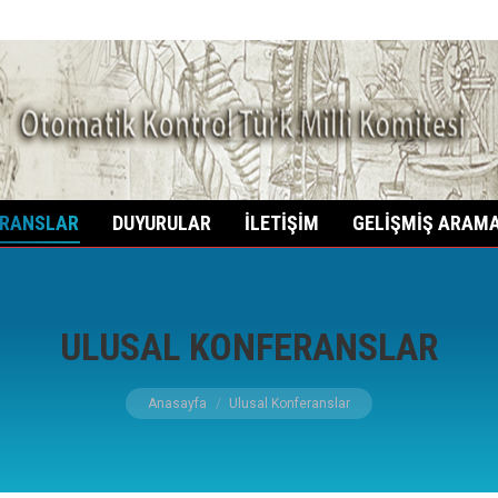
anbul Teknik Üniversitesi Kontrol ve Otomasyon Müh. Bölümü
RANSLAR
DUYURULAR
İLETİŞİM
GELİŞMİŞ ARAM
ULUSAL KONFERANSLAR
Buradasınız:
Anasayfa
Ulusal Konferanslar