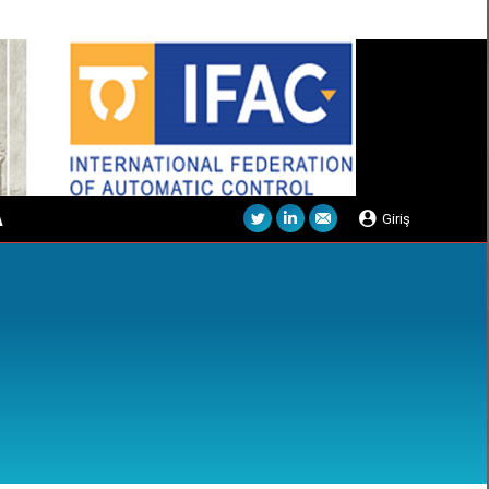
Arama:
Arama
A
Giriş
Twitter
Linkedin
Mail