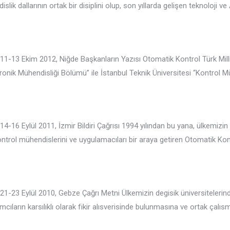
ik dallarının ortak bir disiplini olup, son yıllarda gelişen teknoloji v
11-13 Ekim 2012, Niğde Başkanların Yazısı Otomatik Kontrol Türk Mill
tronik Mühendisliği Bölümü” ile İstanbul Teknik Üniversitesi “Kontrol M
4-16 Eylül 2011, İzmir Bildiri Çağrısı 1994 yılından bu yana, ülkemizin
 kontrol mühendislerini ve uygulamacıları bir araya getiren Otomatik K
21-23 Eylül 2010, Gebze Çağrı Metni Ülkemizin degisik üniversitelerind
lımcıların karsılıklı olarak fikir alısverisinde bulunmasına ve ortak ç