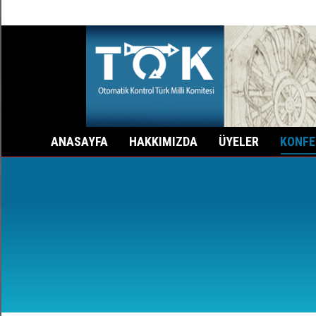
0 (212) 285-35-70
Fax: 0 (212) 285-36-79
İst
ANASAYFA
HAKKIMIZDA
ÜYELER
KONFE