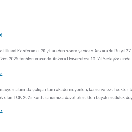
26
ol Ulusal Konferansı, 20 yıl aradan sonra yeniden Ankara’da!Bu yıl 2
Ekim 2026 tarihleri arasında Ankara Üniversitesi 10. Yıl Yerleşkesi’nde 
25
omasyon alanında çalışan tüm akademisyenleri, kamu ve özel sektör te
ek olan TOK 2025 konferansımıza davet etmekten büyük mutluluk duy
24