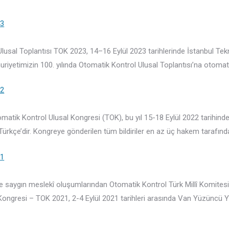
23
 Ulusal Toplantısı TOK 2023, 14–16 Eylül 2023 tarihlerinde İstanbul Te
uriyetimizin 100. yılında Otomatik Kontrol Ulusal Toplantısı’na otomat
22
matik Kontrol Ulusal Kongresi (TOK), bu yıl 15-18 Eylül 2022 tarihinde 
 Türkçe’dir. Kongreye gönderilen tüm bildiriler en az üç hakem tarafın
21
ve saygın meslekî oluşumlarından Otomatik Kontrol Türk Millî Komitesi 
ngresi – TOK 2021, 2-4 Eylül 2021 tarihleri arasında Van Yüzüncü Yıl