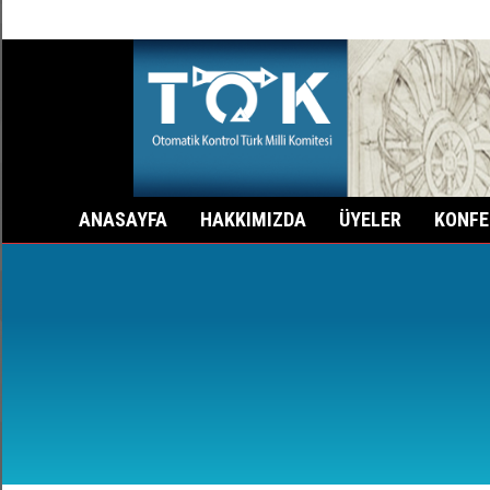
0 (212) 285-35-70
Fax: 0 (212) 285-36-79
İst
ANASAYFA
HAKKIMIZDA
ÜYELER
KONFE