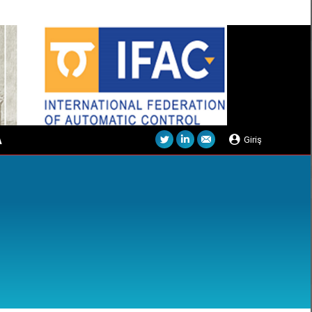
Arama:
Arama
A
Giriş
Twitter
Linkedin
Mail