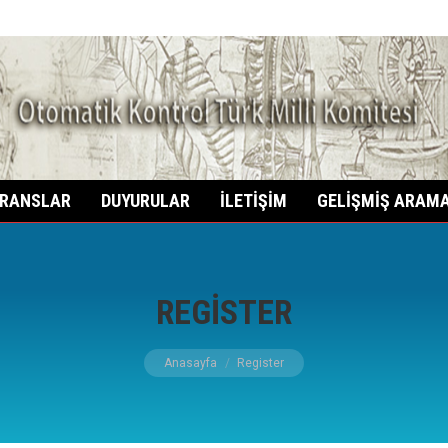
anbul Teknik Üniversitesi Kontrol ve Otomasyon Müh. Bölümü
RANSLAR
DUYURULAR
İLETİŞİM
GELİŞMİŞ ARAM
REGISTER
Buradasınız:
Anasayfa
Register