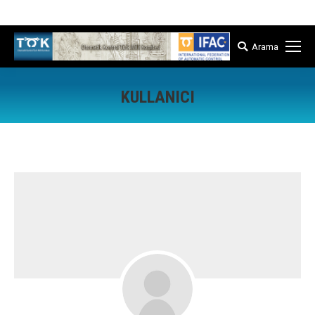
İstanbul Teknik Üniversitesi Kontrol ve Otomasyon Müh. Bölümü
Arama
Arama:
KULLANICI
Buradasınız: